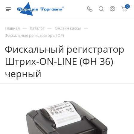
0
—
—
—
Главная
Каталог
Онлайн кассы
Фискальные регистраторы (ФР)
Фискальный регистратор
Штрих-ON-LINE (ФН 36)
черный