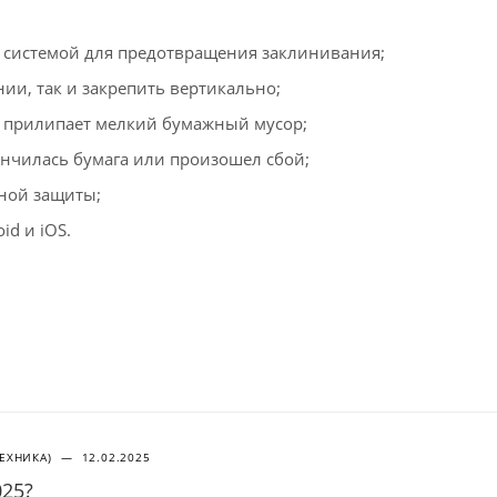
 системой для предотвращения заклинивания;
ии, так и закрепить вертикально;
не прилипает мелкий бумажный мусор;
ончилась бумага или произошел сбой;
ной защиты;
id и iOS.
ТЕХНИКА)
—
12.02.2025
025?