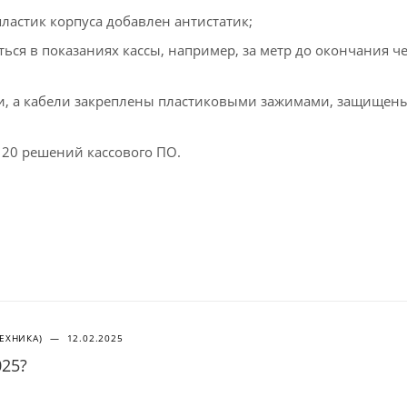
ластик корпуса добавлен антистатик;
ься в показаниях кассы, например, за метр до окончания ч
и, а кабели закреплены пластиковыми зажимами, защищены
120 решений кассового ПО.
ТЕХНИКА)
—
12.02.2025
025?