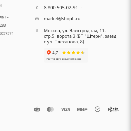
Ы
8 800 505-02-91
а Т»
market@shopft.ru
283
Москва, ул. Электродная, 11,
6057574
стр.5, ворота 3 (БП "Штерн", заезд
с ул. Плеханова, 8)