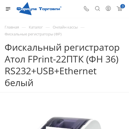
0
—
—
—
Главная
Каталог
Онлайн кассы
Фискальные регистраторы (ФР)
Фискальный регистратор
Атол FPrint-22ПТК (ФН 36)
RS232+USB+Ethernet
белый