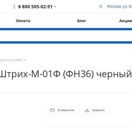
8 800 505-02-91
Москва, ул. Эл
Оплата
Блог
Акци
раторы (ФР)
Штрих-М-01Ф (ФН36) черный
В избранное
Сравнить