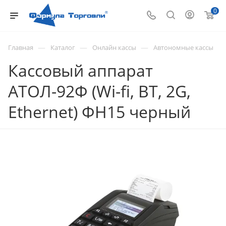
0
—
—
—
Главная
Каталог
Онлайн кассы
Автономные кассы
Кассовый аппарат
АТОЛ-92Ф (Wi-fi, BT, 2G,
Ethernet) ФН15 черный