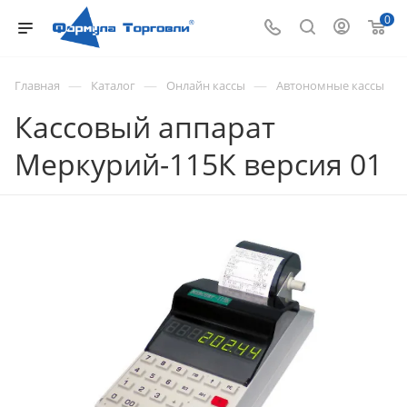
0
—
—
—
Главная
Каталог
Онлайн кассы
Автономные кассы
Кассовый аппарат
Меркурий-115К версия 01