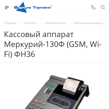
—
—
—
Главная
Каталог
Онлайн кассы
Автономные кассы
Кассовый аппарат
Меркурий-130Ф (GSM, Wi-
Fi) ФН36