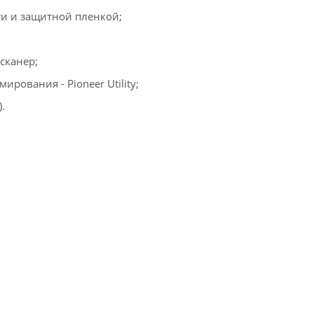
ти и защитной пленкой;
сканер;
ования - Pioneer Utility;
.