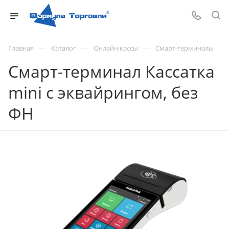
—
—
—
Главная
Каталог
Онлайн кассы
Смарт-терминалы
Смарт-терминал Кассатка
mini с эквайрингом, без
ФН