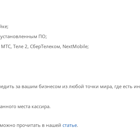
йке;
едустановленным ПО;
МТС, Теле 2, СберТелеком, NextMobile;
ледить за вашим бизнесом из любой точки мира, где есть ин
;
анного места кассира.
 можно прочитать в нашей
статье
.