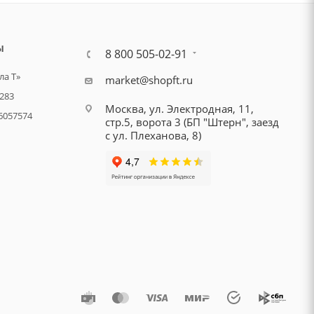
Ы
8 800 505-02-91
а Т»
market@shopft.ru
283
Москва, ул. Электродная, 11,
6057574
стр.5, ворота 3 (БП "Штерн", заезд
с ул. Плеханова, 8)