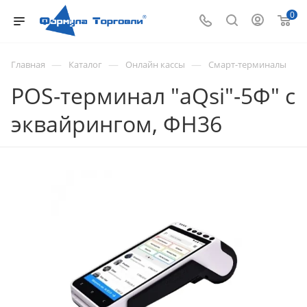
0
—
—
—
Главная
Каталог
Онлайн кассы
Смарт-терминалы
POS-терминал "aQsi"-5Ф" с
эквайрингом, ФН36