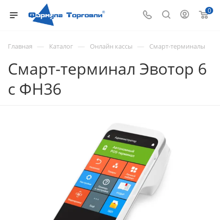
0
—
—
—
Главная
Каталог
Онлайн кассы
Смарт-терминалы
Смарт-терминал Эвотор 6
с ФН36