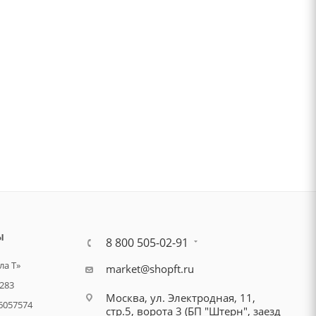
Ы
8 800 505-02-91
а Т»
market@shopft.ru
283
Москва, ул. Электродная, 11,
6057574
стр.5, ворота 3 (БП "Штерн", заезд