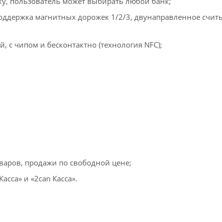
ку, пользователь может выбирать любой банк;
поддержка магнитных дорожек 1/2/3, двунаправленное счит
, с чипом и бесконтактно (технология NFC);
оваров, продажи по свободной цене;
сса» и «2can Касса».