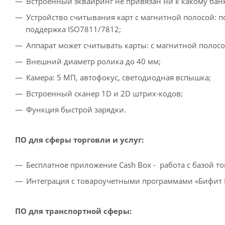
Встроенный эквайринг не привязан ни к какому бан
Устройство считывания карт с магнитной полосой: 
поддержка ISO7811/7812;
Аппарат может считывать карты: с магнитной полосой
Внешний диаметр ролика до 40 мм;
Камера: 5 МП, автофокус, светодиодная вспышка;
Встроенный сканер 1D и 2D штрих-кодов;
Функция быстрой зарядки.
ПО для сф
еры торговли и услуг:
Бесплатное приложение Cash Box - работа с базой т
Интеграция с товароучетными программами «Бифит Ка
ПО для транспортной сферы: