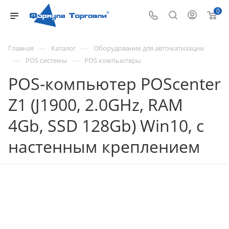
0
—
—
Главная
Каталог
Оборудование для автоматизации
—
—
POS системы
POS компьютеры
POS-компьютер POScenter
Z1 (J1900, 2.0GHz, RAM
4Gb, SSD 128Gb) Win10, с
настенным креплением