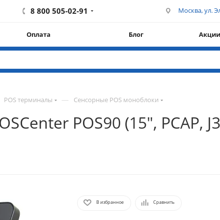
8 800 505-02-91
Москва, ул. Эл
Оплата
Блог
Акци
—
POS терминалы
Сенсорные POS моноблоки
Center POS90 (15", PCAP, J3
В избранное
Сравнить