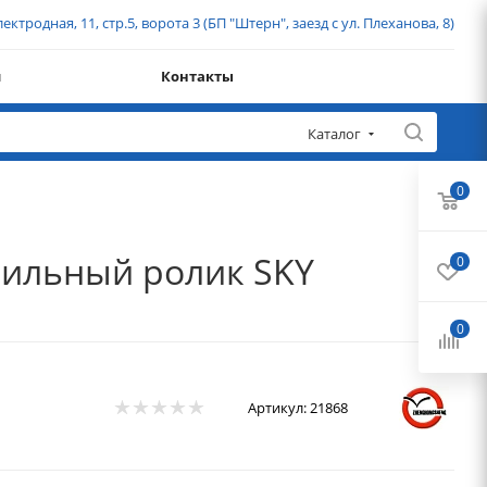
ектродная, 11, стр.5, ворота 3 (БП "Штерн", заезд с ул. Плеханова, 8)
и
Контакты
Каталог
0
рнильный ролик SKY
0
0
Артикул:
21868