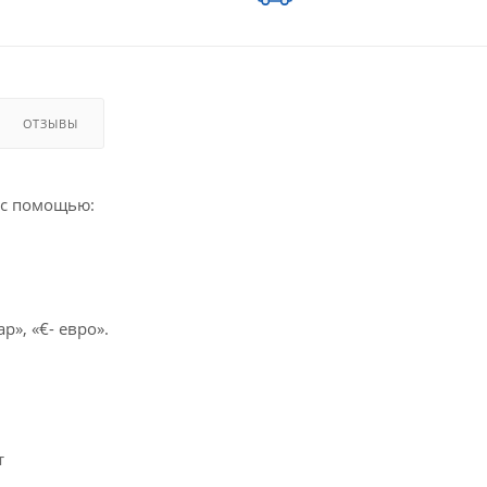
ОТЗЫВЫ
 с помощью:
», «€- евро».
т