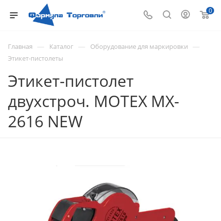
0
—
—
—
Главная
Каталог
Оборудование для маркировки
Этикет-пистолеты
Этикет-пистолет
двухстроч. MOTEX MX-
2616 NEW