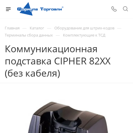
—
—
—
Главная
Каталог
Оборудование для штрих-кодов
—
Терминалы сбора данных
Комплектующие к ТСД
Коммуникационная
подставка CIPHER 82XX
(без кабеля)