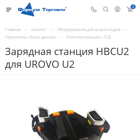
0
—
—
—
Главная
Каталог
Оборудование для штрих-кодов
—
Терминалы сбора данных
Комплектующие к ТСД
Зарядная станция HBCU2
для UROVO U2