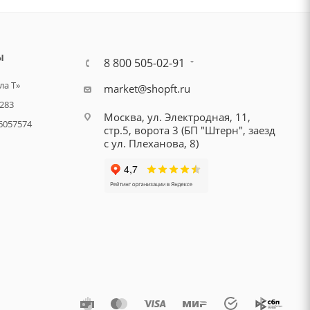
Ы
8 800 505-02-91
а Т»
market@shopft.ru
283
Москва, ул. Электродная, 11,
6057574
стр.5, ворота 3 (БП "Штерн", заезд
с ул. Плеханова, 8)