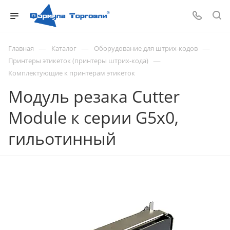
—
—
—
Главная
Каталог
Оборудование для штрих-кодов
—
Принтеры этикеток (принтеры штрих-кода)
Комплектующие к принтерам этикеток
Модуль резака Cutter
Module к серии G5x0,
гильотинный