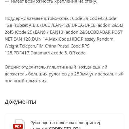
Имеет возможность крепления на стену.
Поддерживаемые штрих-коды: Code 39,Code93,Code
128 (subset A,B,C),UCC /EAN-128,UPCA/UPCE (addon 2&5),I
2of5 (Code 25),EAN8 / EAN13 (addon 2&5),CODABAR,POST
NET,EAN 128,DUN 14,MaxiCode,HIBC,Plessey,Random
Weight,Telepen,FIM,China Postal Code,RPS
128,PDF417,Datamatrix code & QR code.
Опции: отделитель,гильотинный нож,внешний
держатель больших рулонов до 250мм,универсальный
внешний намотчик.
Документы
Руководство пользователя принтер
этикеток GODEX DT2, DT4