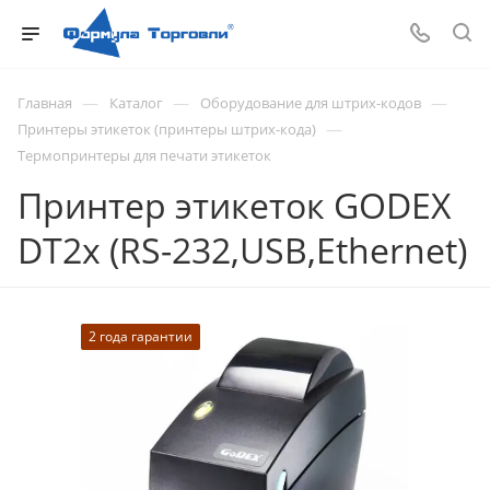
—
—
—
Главная
Каталог
Оборудование для штрих-кодов
—
Принтеры этикеток (принтеры штрих-кода)
Термопринтеры для печати этикеток
Принтер этикеток GODEX
DT2x (RS-232,USB,Ethernet)
2 года гарантии