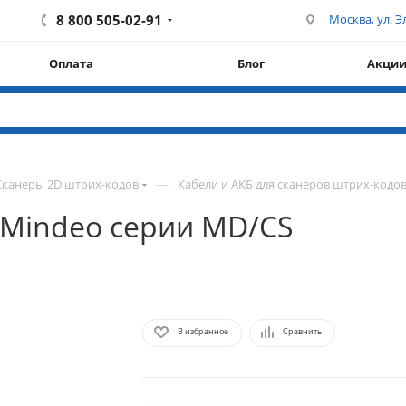
8 800 505-02-91
Москва, ул. Эл
Оплата
Блог
Акци
—
Сканеры 2D штрих-кодов
Кабели и АКБ для сканеров штрих-кодо
 Mindeo серии MD/CS
В избранное
Сравнить