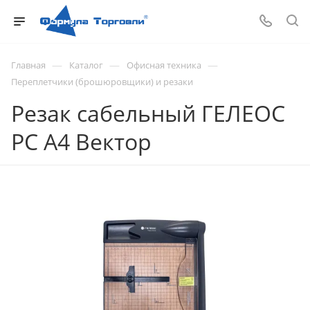
—
—
—
Главная
Каталог
Офисная техника
Переплетчики (брошюровщики) и резаки
Резак сабельный ГЕЛЕОС
РС А4 Вектор