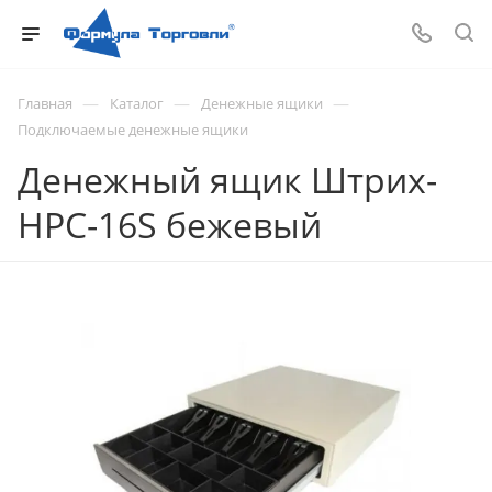
—
—
—
Главная
Каталог
Денежные ящики
Подключаемые денежные ящики
Денежный ящик Штрих-
HPC-16S бежевый