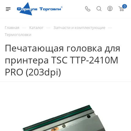
0
—
—
—
Главная
Каталог
Запчасти и комплектующие
Термоголовки
Печатающая головка для
принтера TSC TTP-2410M
PRO (203dpi)