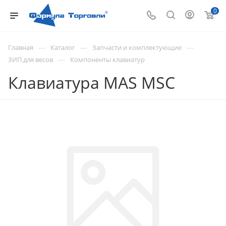
0
—
—
—
Главная
Каталог
Запчасти и комплектующие
—
ЗИП для весов
Компоненты клавиатур
Клавиатура MAS MSC