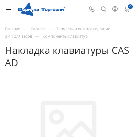
0
—
—
—
Главная
Каталог
Запчасти и комплектующие
—
ЗИП для весов
Компоненты клавиатур
Накладка клавиатуры CAS
AD