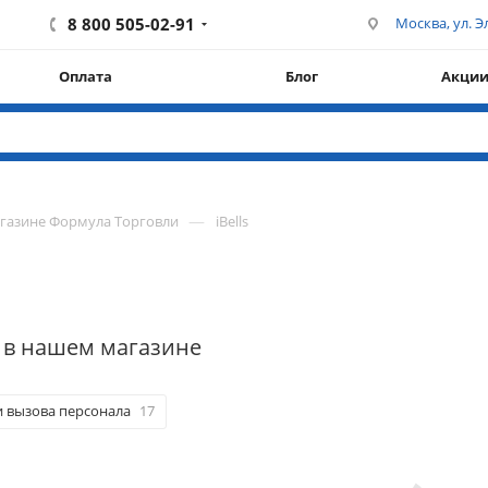
8 800 505-02-91
Москва, ул. Эл
Оплата
Блог
Акци
—
агазине Формула Торговли
iBells
s в нашем магазине
 вызова персонала
17