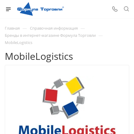
—
—
Главная
Справочная информация
—
Бренды в интернет-магазине Формула Торговли
MobileLogistics
MobileLogistics