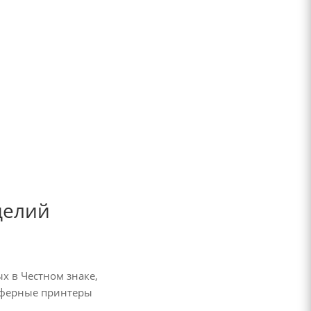
делий
х в Честном знаке,
сферные принтеры