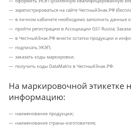
оформить УКЭП (усиленную квалифицированную элек
зарегистрироваться на сайте ЧестныйЗнак.РФ (беспла
в личном кабинете необходимо заполнить данные о
пройти регистрацию в Ассоциации GS1 Russia; Заказа
в ЧестныйЗнак.РФ внести остатки продукции и инф
подписать УКЭП;
заказать коды маркировки;
получить коды DataMatrix в ЧестныйЗнак.РФ.
На маркировочной этикетке 
информацию:
наименование продукции;
наименование страны-изготовителя;