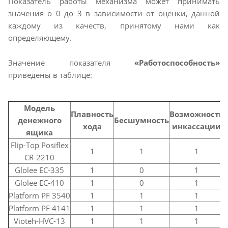
Показатель работы механизма может принимать
значения о 0 до 3 в зависимости от оценки, данной
каждому из качеств, принятому нами как
определяющему.
Значение показателя
«Работоспособность»
приведены в таблице:
Модель
Плавность
Возможность
денежного
Бесшумность
хода
инкассации
ящика
Flip-Top Posiflex
1
1
1
CR-2210
Glolee EC-335
1
0
1
Glolee EC-410
1
0
1
Platform PF 3540
1
1
1
Platform PF 4141
1
1
1
Vioteh-HVC-13
1
1
1