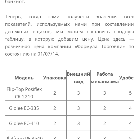
банкнот.
Теперь, когда нами получены значения всех
показателй, используемых нами при составлении
денежных ящиков, мы можем составить сводную
таблицу, в которую добавим цену. Цена здесь —
розничная цена компании «Формула Торговли» по
состоянию на 01/07/14.
Внешний
Работа
Модель
Упаковка
Удобств
вид
механизма
Flip-Top Posiflex
2
3
3
5
CR-2210
Glolee EC-335
2
3
2
4
Glolee EC-410
2
3
2
4
Platform PF 3540
3
3
3
5