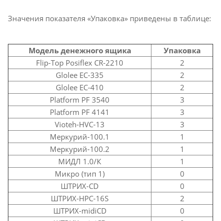
Значения показателя «Упаковка» приведены в таблице:
Модель денежного ящика
Упаковка
Flip-Top Posiflex CR-2210
2
Glolee EC-335
2
Glolee EC-410
2
Platform PF 3540
3
Platform PF 4141
3
Vioteh-HVC-13
3
Меркурий-100.1
1
Меркурий-100.2
1
МИДЛ 1.0/К
1
Микро (тип 1)
0
ШТРИХ-CD
0
ШТРИХ-HPC-16S
2
ШТРИХ-midiCD
0