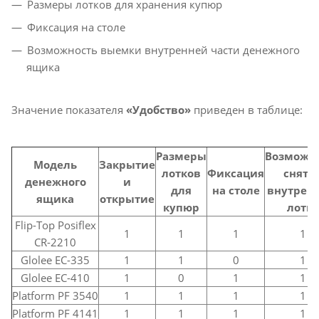
Размеры лотков для хранения купюр
Фиксация на столе
Возможность выемки внутренней части денежного
ящика
Значение показателя
«Удобство»
приведен в таблице:
Размеры
Возможн
Модель
Закрытие
лотков
Фиксация
сняти
денежного
и
для
на столе
внутренн
ящика
открытие
купюр
лотка
Flip-Top Posiflex
1
1
1
1
CR-2210
Glolee EC-335
1
1
0
1
Glolee EC-410
1
0
1
1
Platform PF 3540
1
1
1
1
Platform PF 4141
1
1
1
1