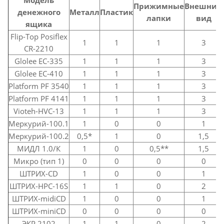
Прижимные
Внешний
денежного
Металл
Пластик
лапки
вид
ящика
Flip-Top Posiflex
1
1
1
3
CR-2210
Glolee EC-335
1
1
1
3
Glolee EC-410
1
1
1
3
Platform PF 3540
1
1
1
3
Platform PF 4141
1
1
1
3
Vioteh-HVC-13
1
1
1
3
Меркурий-100.1
1
0
0
1
Меркурий-100.2
0,5*
1
0
1,5
МИДЛ 1.0/К
1
0
0,5**
1,5
Микро (тип 1)
0
0
0
0
ШТРИХ-CD
1
0
0
1
ШТРИХ-HPC-16S
1
1
0
2
ШТРИХ-midiCD
1
0
0
1
ШТРИХ-miniCD
0
0
0
0
ЭКР 2102
1
1
0
2