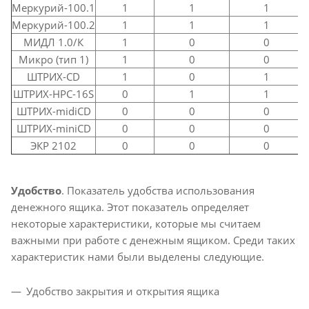
Меркурий-100.1
1
1
1
Меркурий-100.2
1
1
1
МИДЛ 1.0/К
1
0
0
Микро (тип 1)
1
0
0
ШТРИХ-CD
1
0
1
ШТРИХ-HPC-16S
0
1
1
ШТРИХ-midiCD
0
0
0
ШТРИХ-miniCD
0
0
0
ЭКР 2102
0
0
0
Удобство
. Показатель удобства использования
денежного ящика. Этот показатель определяет
некоторые характеристики, которые мы считаем
важными при работе с денежным ящиком. Среди таких
характеристик нами были выделены следующие.
Удобство закрытия и открытия ящика