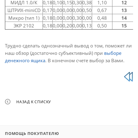
МИДЛ 1.0/К
0,18
0,10
0,15
0,30
0,38
1,10
12
ШТРИХ-miniCD
0,17
0,00
0,00
0,00
0,50
0,67
13
Микро (тип 1)
0,18
0,00
0,00
0,30
0,00
0,48
14
ЭКР 2102
0,18
0,00
0,20
0,00
0,13
0,50
15
Трудно сделать однозначный вывод о том, поможет ли
наш обзор (достаточно субъективный) при
выборе
денежного ящика
. В конечном счете выбор за Вами.
НАЗАД К СПИСКУ
ПОМОЩЬ ПОКУПАТЕЛЮ