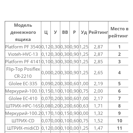
Модель
Место в
денежного
Ц
У
ВВ
Р
Уд
Рейтинг
рейтинге
ящика
Platform PF 3540
0,12
0,30
0,30
0,90
1,25
2,87
1
Vioteh-HVC-13
0,12
0,30
0,30
0,90
1,25
2,87
2
Platform PF 4141
0,10
0,30
0,30
0,90
1,25
2,85
3
Flip-Top Posiflex
0,00
0,20
0,30
0,90
1,25
2,65
4
CR-2210
Glolee EC-335
0,09
0,20
0,30
0,60
1,00
2,19
5
Меркурий-100.1
0,15
0,10
0,10
0,90
0,75
2,00
6
Glolee EC-410
0,07
0,20
0,30
0,60
1,00
2,17
7
ШТРИХ-HPC-16S
0,08
0,20
0,20
0,60
0,63
1,71
8
Меркурий-100.2
0,17
0,10
0,15
0,90
0,00
1,32
9
ШТРИХ-CD
0,07
0,00
0,10
0,60
0,75
1,52
10
ШТРИХ-midiCD
0,12
0,00
0,10
0,00
1,25
1,47
11