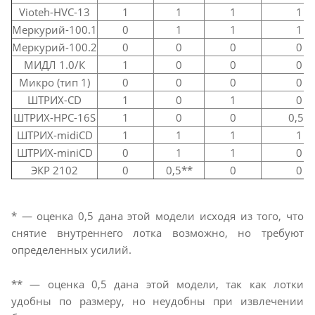
Vioteh-HVC-13
1
1
1
1
Меркурий-100.1
0
1
1
1
Меркурий-100.2
0
0
0
0
МИДЛ 1.0/К
1
0
0
0
Микро (тип 1)
0
0
0
0
ШТРИХ-CD
1
0
1
0
ШТРИХ-HPC-16S
1
0
0
0,5*
ШТРИХ-midiCD
1
1
1
1
ШТРИХ-miniCD
0
1
1
0
ЭКР 2102
0
0,5**
0
0
* — оценка 0,5 дана этой модели исходя из того, что
снятие внутреннего лотка возможно, но требуют
определенных усилий.
** — оценка 0,5 дана этой модели, так как лотки
удобны по размеру, но неудобны при извлечении