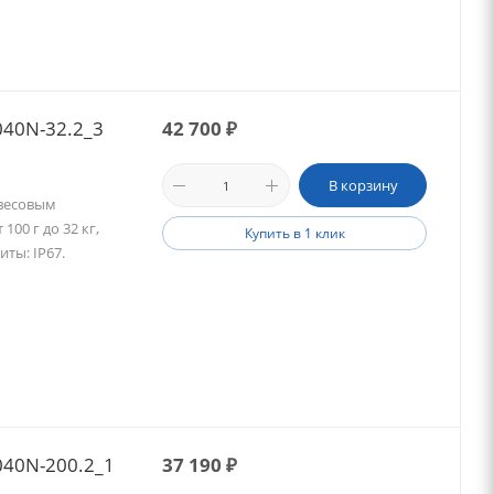
40N-32.2_3
42 700
₽
В корзину
 весовым
00 г до 32 кг,
Купить в 1 клик
иты: IP67.
40N-200.2_1
37 190
₽