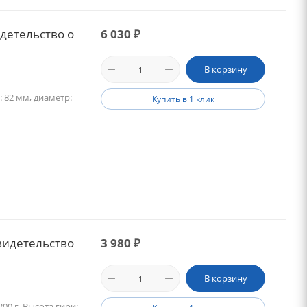
детельство о
6 030
₽
В корзину
: 82 мм, диаметр:
Купить в 1 клик
видетельство
3 980
₽
В корзину
00 г. Высота гири: