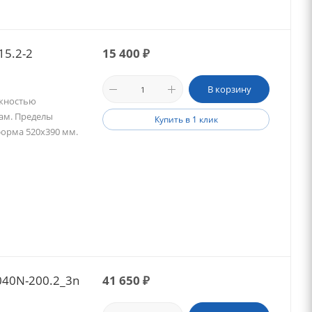
15.2-2
15 400
₽
В корзину
ожностью
ам. Пределы
Купить в 1 клик
тформа 520х390 мм.
40N-200.2_3n
41 650
₽