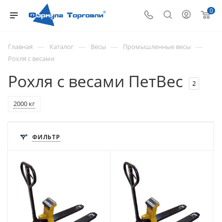
0
—
—
—
—
Главная
Каталог
Весы
Промышленные весы
Рохля с весами
Рохля с весами ПетВес
2
2000 кг
ФИЛЬТР