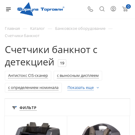
0
—
—
—
Главная
Каталог
Банковское оборудование
Счетчики банкнот
Счетчики банкнот с
детекцией
19
Антистокс CIS-сканер
с выносным дисплеем
с определением номинала
Показать еще
ФИЛЬТР