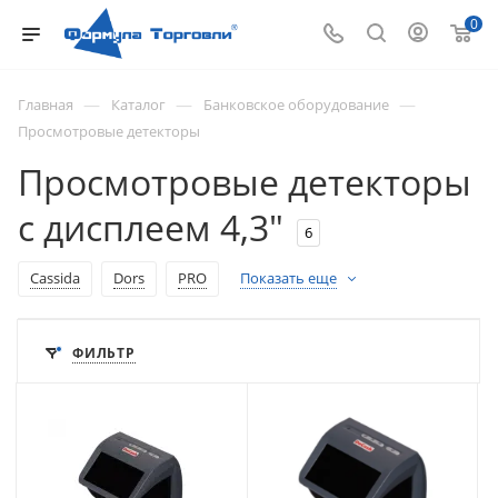
0
—
—
—
Главная
Каталог
Банковское оборудование
Просмотровые детекторы
Просмотровые детекторы
с дисплеем 4,3"
6
Cassida
Dors
PRO
Показать еще
ФИЛЬТР