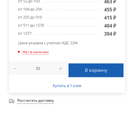
от 52 до 103
463
₽
от 104 до 254
455
₽
от 255 до 510
415
₽
от 511 до 1276
404
₽
от 1277
394
₽
Цена указана с учетом НДС 22%
Нет в наличии
В корзину
Купить в 1 клик
Рассчитать доставку