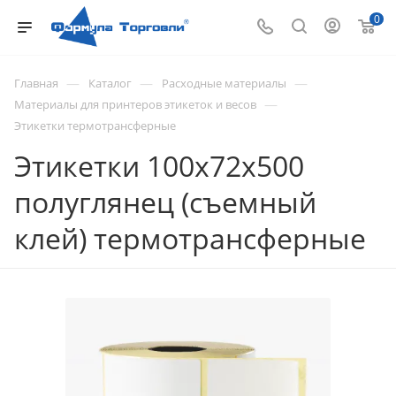
0
—
—
—
Главная
Каталог
Расходные материалы
—
Материалы для принтеров этикеток и весов
Этикетки термотрансферные
Этикетки 100х72х500
полуглянец (съемный
клей) термотрансферные