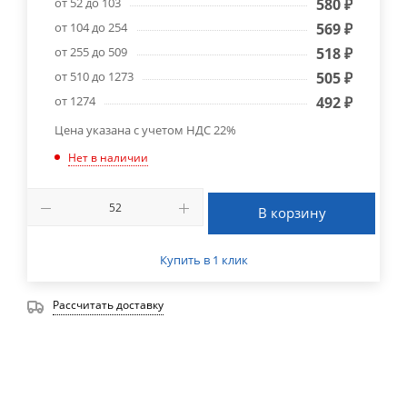
от 52 до 103
580
₽
от 104 до 254
569
₽
от 255 до 509
518
₽
от 510 до 1273
505
₽
от 1274
492
₽
Цена указана с учетом НДС 22%
Нет в наличии
В корзину
Купить в 1 клик
Рассчитать доставку