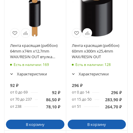
Лента красящая (риббон)
Лента красящая (риббон)
64mm x74m х12,7mm
60mm x300m х25,4mm
WAX/RESIN OUT втулка
WAX/RESIN OUT
110мм
Есть в наличии
: 169
Есть в наличии
: 128
Характеристики
Характеристики
92
₽
296
₽
от 0 до 69
от 0 до 14
92
₽
296
₽
от 70 до 237
от 15 до 50
86,50
₽
283,90
₽
от 238
от 51
78,10
₽
264,70
₽
В корзину
В корзину