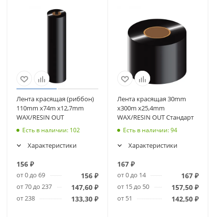
Лента красящая (риббон)
Лента красящая 30mm
110mm x74m х12,7mm
x300m х25,4mm
WAX/RESIN OUT
WAX/RESIN OUT Стандарт
Есть в наличии
: 102
Есть в наличии
: 94
Характеристики
Характеристики
156
₽
167
₽
от 0 до 69
от 0 до 14
156
₽
167
₽
от 70 до 237
от 15 до 50
147,60
₽
157,50
₽
от 238
от 51
133,30
₽
142,50
₽