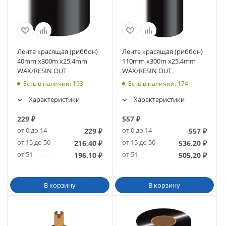
Лента красящая (риббон)
Лента красящая (риббон)
40mm x300m х25,4mm
110mm x300m х25,4mm
WAX/RESIN OUT
WAX/RESIN OUT
Есть в наличии
: 193
Есть в наличии
: 174
Характеристики
Характеристики
229
₽
557
₽
от 0 до 14
от 0 до 14
229
₽
557
₽
от 15 до 50
от 15 до 50
216,40
₽
536,20
₽
от 51
от 51
196,10
₽
505,20
₽
В корзину
В корзину