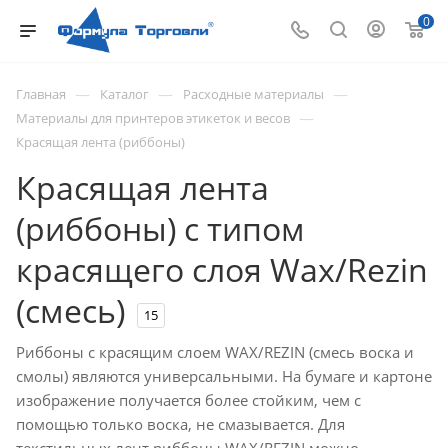
0
—
—
—
Главная
Каталог
Расходные материалы
—
Материалы для принтеров этикеток и весов
Красящая лента (риббоны)
Красящая лента
(риббоны) с типом
красящего слоя Wax/Rezin
(смесь)
15
Риббоны с красящим слоем WAX/REZIN (смесь воска и
смолы) являются универсальными. На бумаге и картоне
изображение получается более стойким, чем с
помощью только воска, не смазывается. Для