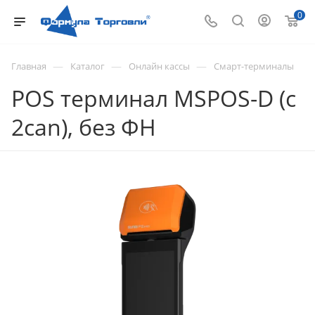
0
—
—
—
Главная
Каталог
Онлайн кассы
Смарт-терминалы
POS терминал MSPOS-D (с
2can), без ФН