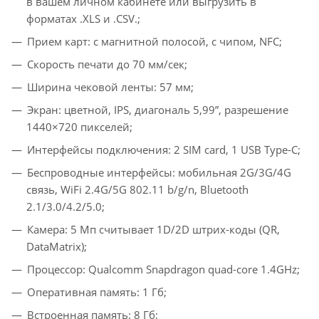
в вашем личном кабинете или выгрузить в
форматах .XLS и .CSV.;
Прием карт: с магнитной полосой, с чипом, NFC;
Скорость печати до 70 мм/сек;
Ширина чековой ленты: 57 мм;
Экран: цветной, IPS, диагональ 5,99”, разрешение
1440×720 пикселей;
Интерфейсы подключения: 2 SIM card, 1 USB Type-C;
Беспроводные интерфейсы: мобильная 2G/3G/4G
связь, WiFi 2.4G/5G 802.11 b/g/n, Bluetooth
2.1/3.0/4.2/5.0;
Камера: 5 Мп считывает 1D/2D штрих-коды (QR,
DataMatrix);
Процессор: Qualcomm Snapdragon quad-core 1.4GHz;
Оперативная память: 1 Гб;
Встроенная память: 8 Гб;