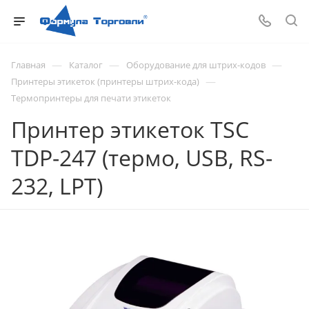
—
—
—
Главная
Каталог
Оборудование для штрих-кодов
—
Принтеры этикеток (принтеры штрих-кода)
Термопринтеры для печати этикеток
Принтер этикеток TSC
TDP-247 (термо, USB, RS-
232, LPT)