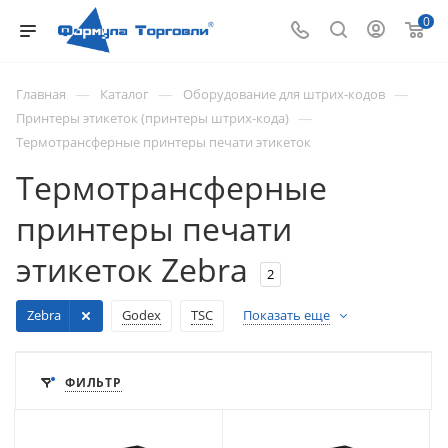
0
—
—
—
Главная
Каталог
Оборудование для штрих-кодов
—
Принтеры этикеток (принтеры штрих-кода)
Термотрансферные принтеры печати этикеток
Термотрансферные
принтеры печати
этикеток Zebra
2
Zebra
Godex
TSC
Показать еще
ФИЛЬТР