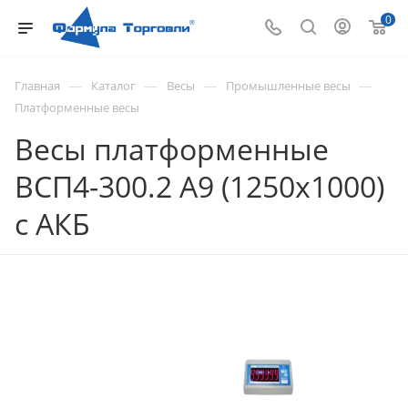
0
—
—
—
—
Главная
Каталог
Весы
Промышленные весы
Платформенные весы
Весы платформенные
ВСП4-300.2 А9 (1250х1000)
с АКБ