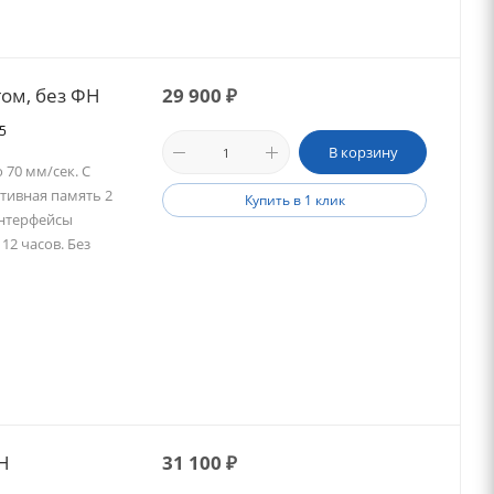
гом, без ФН
29 900
₽
35
В корзину
 70 мм/сек. С
ативная память 2
Купить в 1 клик
Интерфейсы
 12 часов. Без
Н
31 100
₽