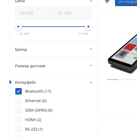
Цена
Интерфей
19 000
57 900
Бренд
Размер дисплея
Интерфейс
Bluetooth (
17
)
Ethernet (
6
)
GSM (GPRS) (
6
)
HDMI (
2
)
RS-232 (
1
)