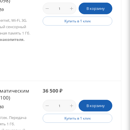
2098)
В корзину
659
net, Wi-Fi, 3G.
Купить в 1 клик
овый сенсорный
ная память 1 Гб.
 накопителя.
оматическим
36 500
₽
2100)
В корзину
660
/сек. Передача
Купить в 1 клик
ять 1 Гб.