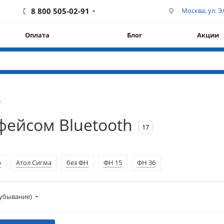
8 800 505-02-91
Москва, ул. Эл
Оплата
Блог
Акции
фейсом Bluetooth
17
р
Атол Сигма
без ФН
ФН 15
ФН 36
убывание)