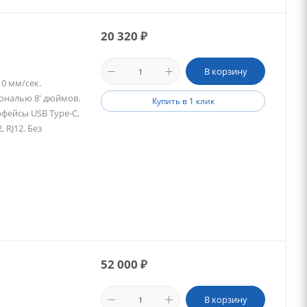
20 320
₽
В корзину
0 мм/сек.
гональю 8' дюймов.
Купить в 1 клик
рфейсы USB Type-C,
, RJ12. Без
52 000
₽
В корзину