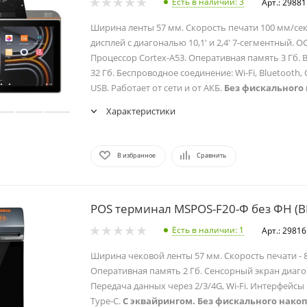
Есть в наличии
: 3
Арт.: 29881
Ширина ленты 57 мм. Скорость печати 100 мм/се
дисплей с диагональю 10,1' и 2,4' 7-сегментный. ОС
Процессор Cortex-A53. Оперативная память 3 Гб.
32 Гб. Беспроводное соединение: Wi-Fi, Bluetooth,
USB. Работает от сети и от АКБ.
Без фискального 
Характеристики
В избранное
Сравнить
POS терминал MSPOS-F20-Ф без ФН (В
Есть в наличии
: 1
Арт.: 29816
Ширина чековой ленты 57 мм. Скорость печати - 8
Оперативная память 2 Гб. Сенсорный экран диагон
Передача данных через 2/3/4G, Wi-Fi. Интерфейсы 
Type‑C.
С эквайрингом. Без фискального накоп