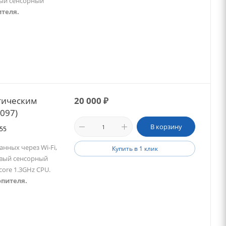
вый сенсорный
ителя.
тическим
20 000
₽
2097)
В корзину
155
нных через Wi-Fi,
Купить в 1 клик
овый сенсорный
core 1.3GHz CPU.
опителя.