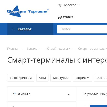
Москва
Доставка
Каталог
—
—
—
Главная
Каталог
Онлайн кассы
Смарт-терминалы
Смарт-терминалы с интер
с эквайрингом
Атол
Меркурий
Штрих-М
Эвото
По умолчанию (
ФИЛЬТР