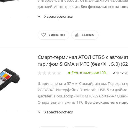
Интерфейсы Bluetooth, USB, для Д/Я.10-ти дюймо
дисплей. Автоотрезчик.
Без фискального накоп
Характеристики
В избранное
Сравнить
Смарт-терминал АТОЛ СТБ 5 с автома
тарифом SIGMA и ИТС (без ФН, 5.0) (6
Есть в наличии
: 100
Арт.: 26
Ширина печати 57 мм. С эквайрингом. Передача да
2G/3G/4G. Интерфейсы Bluetooth, USB. 5-ти дюйм
дисплей. Процессор - MTK MT6739 Cortex-A7 Quad-
Оперативная память 1 Гб.
Без фискального нак
Характеристики