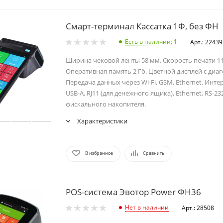
Смарт-терминал Кассатка 1Ф, без ФН
Есть в наличии
: 1
Арт.: 22439
Ширина чековой ленты 58 мм. Скорость печати 11
Оперативная память 2 Гб. Цветной дисплей с диа
Передача данных через Wi-Fi, GSM, Ethernet. Инте
USB-A, RJ11 (для денежного ящика), Ethernet, RS-232
фискального накопителя.
Характеристики
В избранное
Сравнить
POS-система Эвотор Power ФН36
Нет в наличии
Арт.: 28508