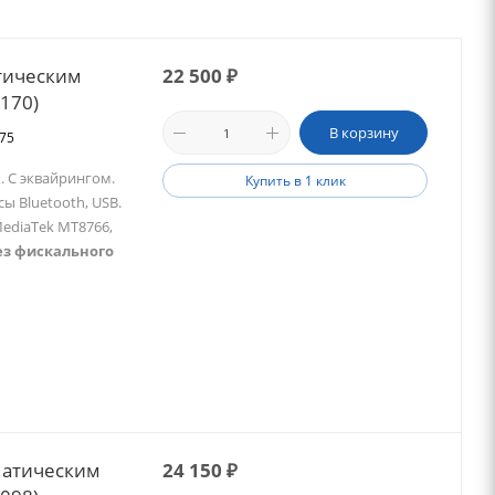
тическим
22 500
₽
3170)
В корзину
475
. С эквайрингом.
Купить в 1 клик
ы Bluetooth, USB.
ediaTek MT8766,
ез фискального
матическим
24 150
₽