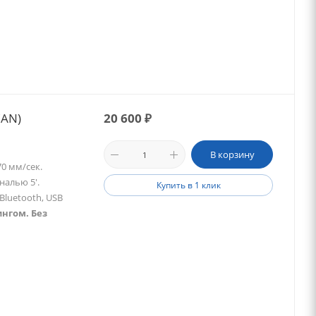
CAN)
20 600
₽
В корзину
0 мм/сек.
налью 5'.
Купить в 1 клик
Bluetooth, USB
ингом. Без