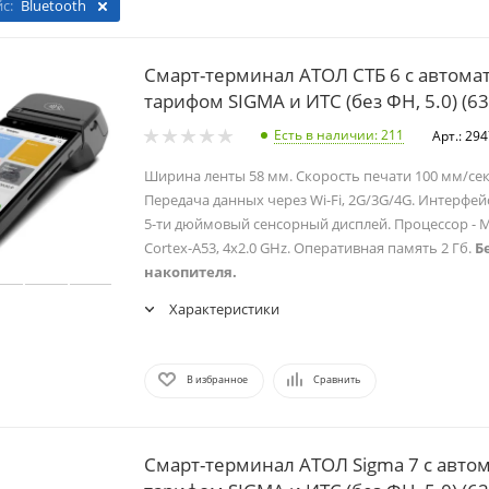
с:
Bluetooth
Смарт-терминал АТОЛ СТБ 6 с автома
тарифом SIGMA и ИТС (без ФН, 5.0) (6
Есть в наличии
: 211
Арт.: 29
Ширина ленты 58 мм. Скорость печати 100 мм/сек
Передача данных через Wi-Fi, 2G/3G/4G. Интерфейс
5-ти дюймовый сенсорный дисплей. Процессор - M
Cortex-A53, 4x2.0 GHz. Оперативная память 2 Гб.
Б
накопителя.
Характеристики
В избранное
Сравнить
Смарт-терминал АТОЛ Sigma 7 с авто