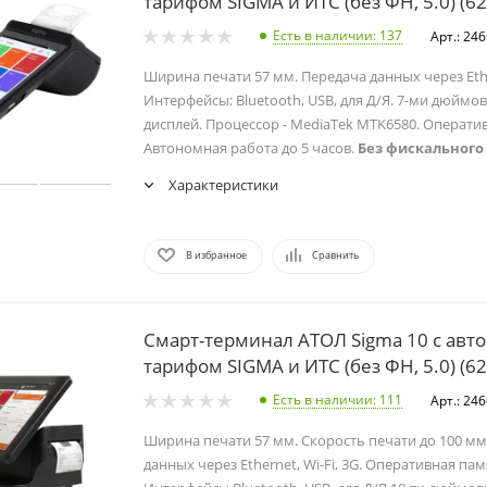
тарифом SIGMA и ИТС (без ФН, 5.0) (6
Есть в наличии
: 137
Арт.: 24
Ширина печати 57 мм. Передача данных через Ether
Интерфейсы: Bluetooth, USB, для Д/Я. 7-ми дюйм
дисплей. Процессор - MediaTek MTK6580. Оператив
Автономная работа до 5 часов.
Без фискального
Характеристики
В избранное
Сравнить
Смарт-терминал АТОЛ Sigma 10 с авт
тарифом SIGMA и ИТС (без ФН, 5.0) (6
Есть в наличии
: 111
Арт.: 24
Ширина печати 57 мм. Скорость печати до 100 мм
данных через Ethernet, Wi-Fi, 3G. Оперативная пам