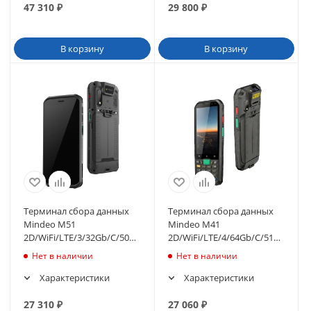
47 310
₽
29 800
₽
В корзину
В корзину
Терминал сбора данных
Терминал сбора данных
Mindeo M51
Mindeo M41
2D/WiFi/LTE/3/32Gb/C/5000mAh/USB/EU
2D/WiFi/LTE/4/64Gb/C/5100mAh/
(M51TE332D0130C0
(M41TE464D0130C0
Нет в наличии
Нет в наличии
Характеристики
Характеристики
27 310
₽
27 060
₽