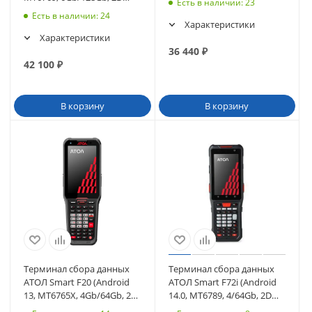
Есть в наличии
: 23
N6602-W2, Wi-Fi, BT (63258)
Есть в наличии
: 24
Характеристики
Характеристики
36 440
₽
42 100
₽
В корзину
В корзину
Терминал сбора данных
Терминал сбора данных
АТОЛ Smart F20 (Android
АТОЛ Smart F72i (Android
13, MT6765X, 4Gb/64Gb, 2D
14.0, MT6789, 4/64Gb, 2D
N6602-W2, Wi-Fi, BT (65753)
Newland N1 (47кл) (63347)