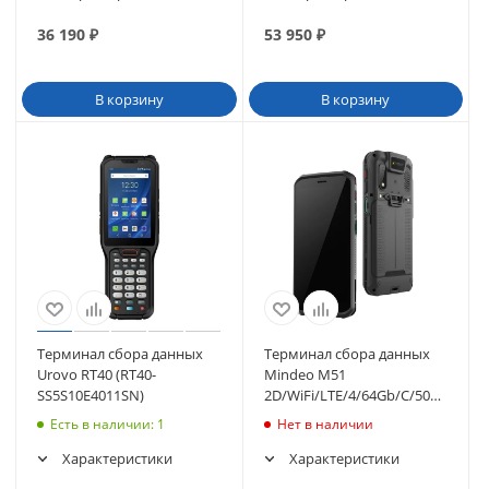
36 190
₽
53 950
₽
В корзину
В корзину
Терминал сбора данных
Терминал сбора данных
Urovo RT40 (RT40-
Mindeo M51
SS5S10E4011SN)
2D/WiFi/LTE/4/64Gb/C/5000mAh/
(M51TE464D0130C0
Есть в наличии
: 1
Нет в наличии
Характеристики
Характеристики