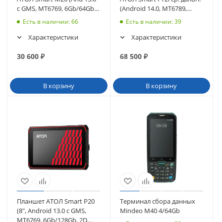
с GMS, MT6769, 6Gb/64Gb,
(Android 14.0, MT6789,
Wi-Fi, BT, NFC) (63256)
4/64Gb, SE4770 (38кл)
Есть в наличии
: 66
Есть в наличии
: 39
(63349
Характеристики
Характеристики
30 600
₽
68 500
₽
В корзину
В корзину
Планшет АТОЛ Smart P20
Терминал сбора данных
(8", Android 13.0 с GMS,
Mindeo M40 4/64Gb
MT6769, 6Gb/128Gb, 2D