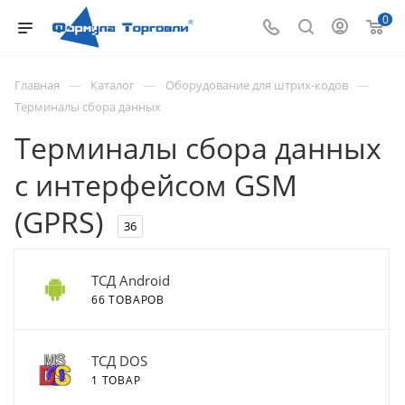
0
—
—
—
Главная
Каталог
Оборудование для штрих-кодов
Терминалы сбора данных
Терминалы сбора данных
с интерфейсом GSM
(GPRS)
36
ТСД Android
66 ТОВАРОВ
ТСД DOS
1 ТОВАР