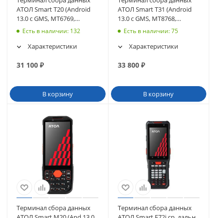
АТОЛ Smart T20 (Android
АТОЛ Smart T31 (Android
13.0 с GMS, MT6769,
13.0 с GMS, MT8768,
6Gb/64Gb, Wi-Fi, BT, NFC)
4/64Gb) (61364)
Есть в наличии
: 132
Есть в наличии
: 75
(63257)
Характеристики
Характеристики
31 100
₽
33 800
₽
В корзину
В корзину
Терминал сбора данных
Терминал сбора данных
АТОЛ Smart M20 (And 13.0
АТОЛ Smart F72i ср. дальн.