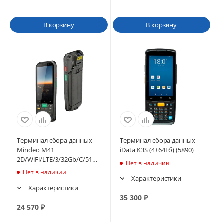
В корзину
В корзину
Терминал сбора данных
Терминал сбора данных
Mindeo M41
iData K3S (4+64Гб) (5890)
2D/WiFi/LTE/3/32Gb/C/5100mAh/USB/EU
Нет в наличии
(M41TE332D0130C0
Нет в наличии
Характеристики
Характеристики
35 300
₽
24 570
₽