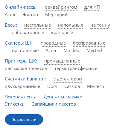
Онлайн-кассы:
с эквайрингом
для ИП
Атол
Эвотор
Меркурий
Весы:
настольные
напольные
на тонну
лабораторные
крановые
Сканеры ШК:
проводные
беспроводные
настольные
Атол
Mindeo
Mertech
Принтеры ШК:
промышленные
для маркетплейсов
термотрансферные
Счетчики банкнот:
с детектором
двухкарманные
Dors
Cassida
Mertech
Чековая лента
Денежные ящики
Этикетки
Запайщики пакетов
Подробности