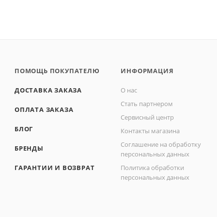
80х80 мм (
1
)
100х50 мм (
1
)
100х72 мм (
5
)
100х75 мм (
1
)
ПОМОЩЬ ПОКУПАТЕЛЮ
ИНФОРМАЦИЯ
100х80 мм (
1
)
100х100 мм (
2
)
ДОСТАВКА ЗАКАЗА
О нас
100х150 мм (
5
)
Стать партнером
ОПЛАТА ЗАКАЗА
102х203 мм (
1
)
Сервисный центр
БЛОГ
Контакты магазина
Соглашение на обработку
БРЕНДЫ
персональных данных
ГАРАНТИИ И ВОЗВРАТ
Политика обработки
персональных данных