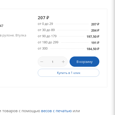
207
₽
от 0 до 29
207
₽
247
от 30 до 89
204
₽
в рулоне. Втулка
от 90 до 179
197,50
₽
от 180 до 299
191
₽
от 300
184,50
₽
В корзину
Купить в 1 клик
и товаров с помощью
весов с печатью
или