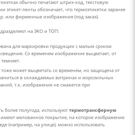
этикетках обычно печатают штрих-код, текстовую
и этикет-ленты обозначает, что термоэтикетки заранее
пр. или фирменные изображения (под заказ).
одразделяют на ЭКО и ТОП:
ована для маркировки продукции с малым сроком
освещения. Со временем изображение выцветает, от
 темнеет.
 тоже может выцветать со временем, но защищена от
 храниться в охлаждаемых витринах и морозильных
аний, т.к. изображение не смажется при
ь более полугода, используют
термотрансферную
оя имеют мелованное покрытие, на которое изображение
еде (например, на улице), можно использовать