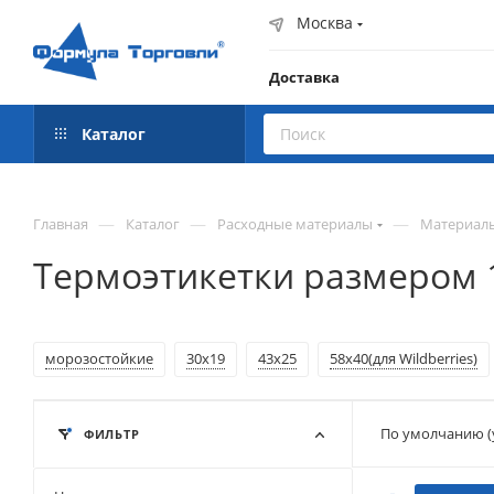
Москва
Доставка
Каталог
—
—
—
Главная
Каталог
Расходные материалы
Материалы
Термоэтикетки размером 
морозостойкие
30х19
43х25
58х40(для Wildberries)
По умолчанию (
ФИЛЬТР