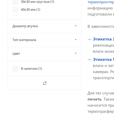
30х30 мм круглые (
1
)
термопринте
информацию и 
40х30 мм (
1
)
подготовили в
40х40 мм (
1
)
40х80 мм (
1
)
Диаметр втулки
В зависимост
43х25 мм (
6
)
Этикетка 
Тип материала
50х25 мм (
1
)
реализации
58х30 мм (
3
)
влаги може
Цвет
58х40 мм (
10
)
Этикетка 
58х60 мм (
8
)
влаги и за
В наличии (
1
)
камерах. Р
58х80 мм (
4
)
транспорти
58х90 мм (
4
)
58х100 мм (
2
)
Для тех случ
60х80 мм (
1
)
печать
. Таки
68х60 мм (
1
)
наносится пр
термотрасфер
75х120 мм (
3
)