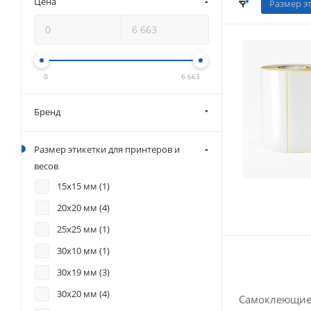
Цена
Размер э
0
6 663
Бренд
Размер этикетки для принтеров и
весов
15х15 мм (
1
)
20х20 мм (
4
)
25х25 мм (
1
)
30х10 мм (
1
)
30х19 мм (
3
)
30х20 мм (
4
)
Самоклеющиес