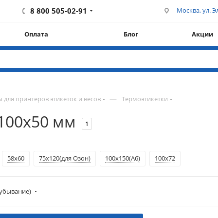
8 800 505-02-91
Москва, ул. Эл
Оплата
Блог
Акции
—
 для принтеров этикеток и весов
Термоэтикетки
100х50 мм
1
58х60
75х120(для Озон)
100х150(А6)
100х72
убывание)