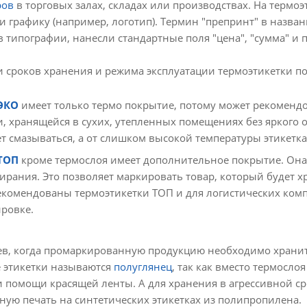
ров
в торговых залах, складах или производствах. На термо
графику (например, логотип). Термин "препринт" в названи
 типографии, нанесли стандартные поля "цена", "сумма" и 
и сроков хранения и режима эксплуатации термоэтикетки п
ЭКО
имеет только термо покрытие, потому может рекоменд
, хранящейся в сухих, утепленных помещениях без яркого 
т смазываться, а от слишком высокой температуры этикетка
ТОП
кроме термослоя имеет дополнительное покрытие. Она
тирания. Это позволяет маркировать товар, который будет
екомендованы термоэтикетки ТОП и для логистических комп
ровке.
аев, когда промаркированную продукцию необходимо хранит
е этикетки называются
полуглянец
, так как вместо термосл
и помощи красящей ленты. А для хранения в агрессивной ср
ную печать на синтетических этикетках из полипропилена.